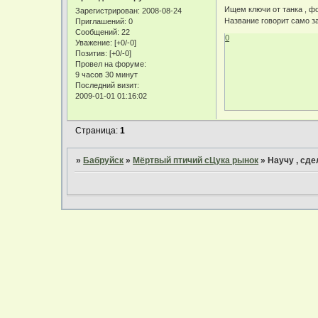
Ищем ключи от танка , фо
Зарегистрирован
: 2008-08-24
Название говорит само за
Приглашений:
0
Сообщений:
22
0
Уважение:
[+0/-0]
Позитив:
[+0/-0]
Провел на форуме:
9 часов 30 минут
Последний визит:
2009-01-01 01:16:02
Страница:
1
»
Бабруйск
»
Мёртвый птичий сЦука рынок
»
Научу , сдел