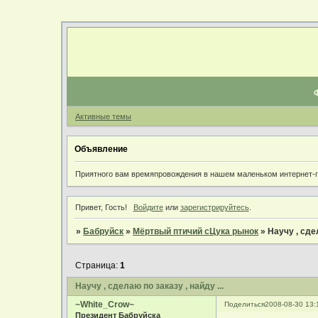
Активные темы
Объявление
Приятного вам времяпровождения в нашем маленьком интернет-го
Привет, Гость!
Войдите
или
зарегистрируйтесь
.
»
Бабруйск
»
Мёртвый птичий сЦука рынок
»
Научу , сдел
Страница:
1
Научу , сделаю по заказу , найду ...
~White_Crow~
Поделиться
2008-08-30 13:
Президент Бабруйска