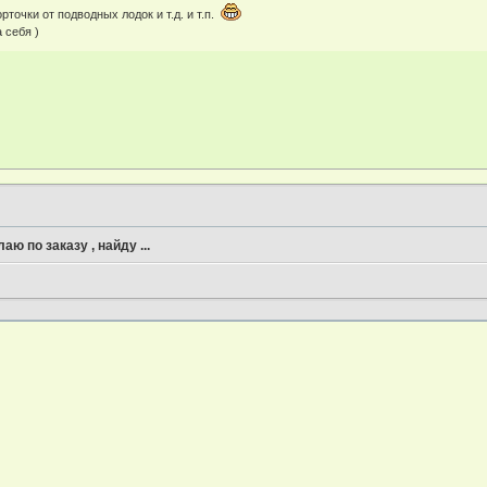
рточки от подводных лодок и т.д. и т.п.
 себя )
аю по заказу , найду ...