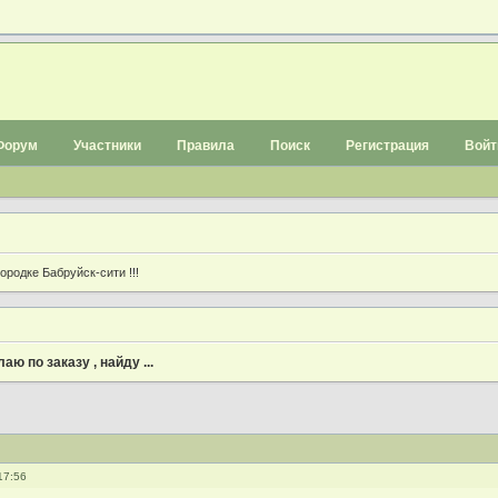
Форум
Участники
Правила
Поиск
Регистрация
Войт
родке Бабруйск-сити !!!
аю по заказу , найду ...
17:56