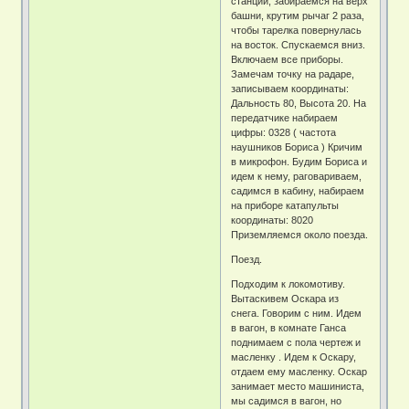
станции, забираемся на верх
башни, крутим рычаг 2 раза,
чтобы тарелка повернулась
на восток. Спускаемся вниз.
Включаем все приборы.
Замечам точку на радаре,
записываем координаты:
Дальность 80, Высота 20. На
передатчике набираем
цифры: 0328 ( частота
наушников Бориса ) Кричим
в микрофон. Будим Бориса и
идем к нему, раговариваем,
садимся в кабину, набираем
на приборе катапульты
координаты: 8020
Приземляемся около поезда.
Поезд.
Подходим к локомотиву.
Вытаскивем Оскара из
снега. Говорим с ним. Идем
в вагон, в комнате Ганса
поднимаем с пола чертеж и
масленку . Идем к Оскару,
отдаем ему масленку. Оскар
занимает место машиниста,
мы садимся в вагон, но