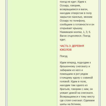
поезд не едет. Идем к
Оскару, говорим,
возвращаемся в вагон,
находим отверстие в полу
закрытое панелью, звоним
Оскару по телефону,
сообщаем о готовности и он
открывает крышку.
Нажимаем кнопки, 1, 3, 5.
Вагон отцепляеся. Поезд
едет.
ЧАСТЬ 3: ДЕРЕВНЯ
ЮКОЛОВ
Поезд.
Идем вперед, подходим к
брошенному снегокату и
забираем из него и
помещаем в рот рядом
стоящему идолу с совиной
головой. Идем в поле,
находим там одного из
братьев, говорим с ним, он
уежает домой на снегокате.
Возвращаемся к тому месту
где стоял снегокат. Одеваем
шипы на ботинки,