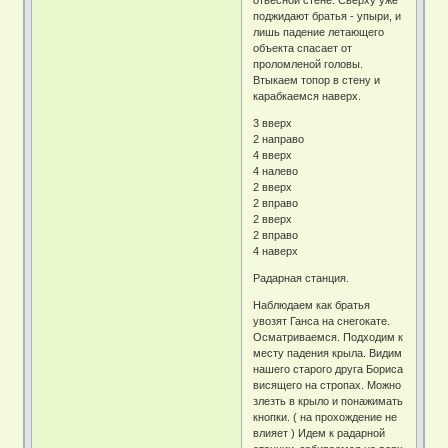
поджидают братья - упыри, и
лишь падение летающего
объекта спасает от
проломленой головы.
Втыкаем топор в стену и
карабкаемся наверх.
3 вверх
2 направо
4 вверх
4 налево
2 вверх
2 вправо
2 вверх
2 вправо
4 наверх
Радарная станция.
Наблюдаем как братья
увозят Ганса на снегокате.
Осматриваемся. Подходим к
месту падения крыла. Видим
нашего старого друга Бориса
висящего на стропах. Можно
злезть в крыло и понажимать
кнопки. ( на прохождение не
влияет ) Идем к радарной