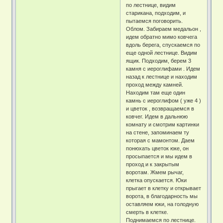
по лестнице, видим
старикана, подходим, и
пытаемся поговорить.
Облом. Забираем медальон ,
идем обратно мимо ковчега
вдоль берега, спускаемся по
еще одной лестнице. Видим
ящик. Подходим, берем 3
камня с иероглифами . Идем
назад к лестнице и находим
проход между камней.
Находим там еще один
камнь с иероглифом ( уже 4 )
и цветок , возвращаемся в
ковчег. Идем в дальнюю
комнату и смотрим картинки
на стене, запоминаем ту
которая с мамонтом. Даем
понюхать цветок юке, он
просыпается и мы идем в
проход и к закрытым
воротам. Жмем рычаг,
клетка опускается. Юки
прыгает в клетку и открывает
ворота, в благодарность мы
оставляем юки, на голодную
смерть в клетке.
Поднимаемся по лестнице.