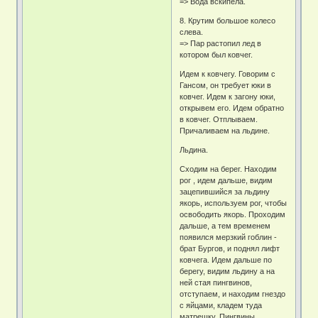
=> Вода вскипела.
8. Крутим большое колесо
слева.
=> Пар растопил лед в
котором был ковчег.
Идем к ковчегу. Говорим с
Гансом, он требует юки в
ковчег. Идем к загону юки,
открывем его. Идем обратно
в ковчег. Отплываем.
Причаливаем на льдине.
Льдина.
Сходим на берег. Находим
рог , идем дальше, видим
зацепившийся за льдину
якорь, используем рог, чтобы
освободить якорь. Проходим
дальше, а тем временем
появился мерзкий гоблин -
брат Бургов, и поднял лифт
ковчега. Идем дальше по
берегу, видим льдину а на
ней стая пингвинов,
отступаем, и находим гнездо
с яйцами, кладем туда
матрешку. Пингвины