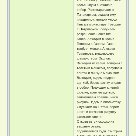
келья. Идем сначала в
собор. Разговариваем с
Патриархом, отдаем ему
плащеницу, монахи уносят
Ганса в монастырь. Говорим
с Патриархом, получаем
разрешение навестить
Ганса. Заходим в келью.
Говорим с Гансом, Ганс
требует монаха Алексея
Тукъянова, владеющего
шаманством Юколов.
Выходим из кельи. Говорим с
толстым монахом, получаем
свиток и линзу с мамонтом .
Выходим, видим ведро с
щеткой, берем щетку и идем
в собор. Подходим к левой
фрезке, трем ее щеткой,
запоминаем появившийся
рисунок. Идем в библиотеку.
Спускаем на 1 этаж, берем
шест, и согласно рисунку
зажигаем свечи.
Открывается окошко на
верхнем этаже,
поднимаемся туда. Смотрим
в окошко на Романсбург с