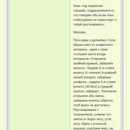
Note: под термином -
говорим, подразумевается,
что говорим обо всем пока
собеседники не перестанут с
тобой разговаривать.
Магазин.
Проходим к дальнему столу
берем ключ от конфетного
аппарата , идем к трем
стоящим около входа
аппаратов. Открывем
крайний правый, забираем
монеты . Кидаем 5-ю слева
монету (с оленем) в крайний
левый аппарат, забираем
конфеты , кидаем 2-ю слева
монету (50 йен) в средний
агрегат, забирает . Ключиком
открывем оба замка,
забираем монеты обратно,
чтоб врагу не достались.
Разговариваем с
полковником, узнаем что
ключа от ворот нету, угля
нету. Идем к угольной
машине, смотрим вниз, на