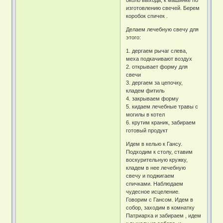
изготовлению свечей. Берем
коробок спичек .
Делаем лечебную свечу для
этого:
1. дергаем рычаг слева,
меха подкачивают воздух
2. открывает форму для
свечи
3. дергаем за цепочку,
кладем фитиль
4. закрываем форму
5. кидаем лечебные травы с
могилы в котел
6. крутим краник, забираем
готовый продукт
Идем в келью к Гансу.
Подходим к столу, ставим
воскурительную кружку,
кладем в нее лечебную
свечу и поджигаем
спичками. Наблюдаем
чудесное исцеление.
Говорим с Гансом. Идем в
собор, заходим в комнатку
Патриарха и забираем , идем