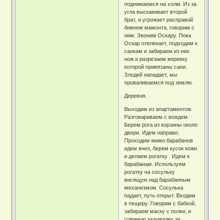
поднимаемся на холм. Из за
угла выскакивает второй
брат, и угрожает расправой
бивнем мамонта, говорим с
ним. Звоним Оскару. Пока
Оскар отвлекает, подходим к
санкам и забираем из них
нож и разрезаем веревку
которой привязаны сани.
Злодей нападает, мы
проваливаемся под землю.
Деревня.
Выходим из апартаментов.
Разговариваем с вождем.
Берем рога из корзины около
двери. Идем направо.
Проходим мимо барабанов
идем вниз, берем кусок кожи
и делаем рогатку . Идем к
барабанам. Используем
рогатку на сосульку
висящую над барабанным
механизмом. Сосулька
падает, путь открыт. Входим
в пещеру. Говорим с бабкой,
забираем маску с полки, и
совиную зазывалку за