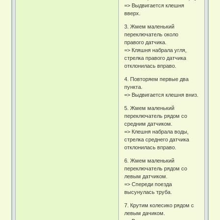
=> Выдвигается клешня
вверх.
3. Жмем маленький
переключатель около
правого датчика.
=> Кляшня набрала угля,
стрелка правого датчика
отклонилась вправо.
4. Повторяем первые два
пункта.
=> Выдвигается клешня вниз.
5. Жмем маленький
переключатель рядом со
средним датчиком.
=> Клешня набрала воды,
стрелка среднего датчика
отклонилась вправо.
6. Жмем маленький
переключатель рядом со
левым датчиком.
=> Спереди поезда
высунулась труба.
7. Крутим колесико рядом с
левым дачиком.