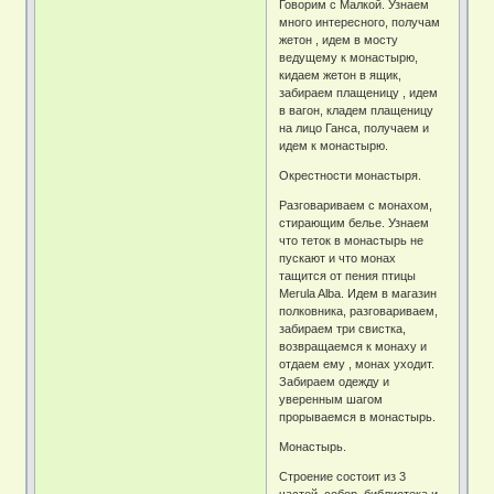
Говорим с Малкой. Узнаем
много интересного, получам
жетон , идем в мосту
ведущему к монастырю,
кидаем жетон в ящик,
забираем плащеницу , идем
в вагон, кладем плащеницу
на лицо Ганса, получаем и
идем к монастырю.
Окрестности монастыря.
Разговариваем с монахом,
стирающим белье. Узнаем
что теток в монастырь не
пускают и что монах
тащится от пения птицы
Merula Alba. Идем в магазин
полковника, разговариваем,
забираем три свистка,
возвращаемся к монаху и
отдаем ему , монах уходит.
Забираем одежду и
уверенным шагом
прорываемся в монастырь.
Монастырь.
Строение состоит из 3
частей, собор, библиотека и