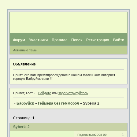
Форум
Участники
Правила
Поиск
Регистрация
Войти
Активные темы
Объявление
Приятного вам времяпровождения в нашем маленьком интернет-
городке Бабруйск-сити !!!
Привет, Гость!
Войдите
или
зарегистрируйтесь
.
»
Бабруйск
»
Геймера без геммороя
»
Syberia 2
Страница:
1
Syberia 2
1
Поделиться
2008-09-