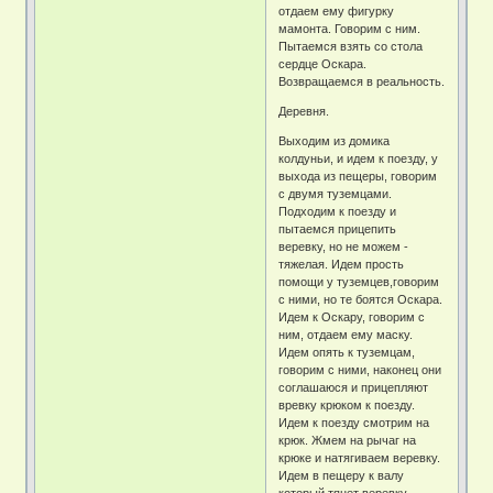
отдаем ему фигурку
мамонта. Говорим с ним.
Пытаемся взять со стола
сердце Оскара.
Возвращаемся в реальность.
Деревня.
Выходим из домика
колдуньи, и идем к поезду, у
выхода из пещеры, говорим
с двумя туземцами.
Подходим к поезду и
пытаемся прицепить
веревку, но не можем -
тяжелая. Идем прость
помощи у туземцев,говорим
с ними, но те боятся Оскара.
Идем к Оскару, говорим с
ним, отдаем ему маску.
Идем опять к туземцам,
говорим с ними, наконец они
соглашаюся и прицепляют
вревку крюком к поезду.
Идем к поезду смотрим на
крюк. Жмем на рычаг на
крюке и натягиваем веревку.
Идем в пещеру к валу
который тянет веревку,