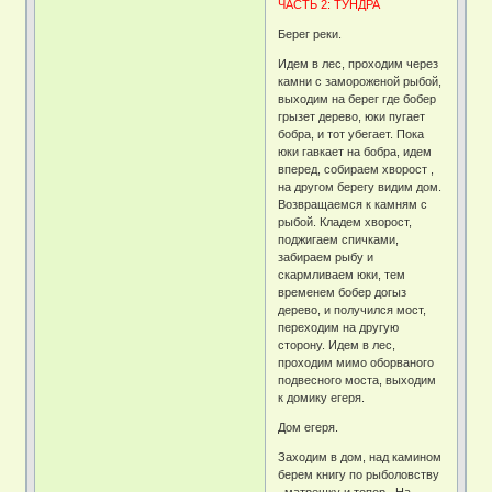
ЧАСТЬ 2: ТУНДРА
Берег реки.
Идем в лес, проходим через
камни с замороженой рыбой,
выходим на берег где бобер
грызет дерево, юки пугает
бобра, и тот убегает. Пока
юки гавкает на бобра, идем
вперед, собираем хворост ,
на другом берегу видим дом.
Возвращаемся к камням с
рыбой. Кладем хворост,
поджигаем спичками,
забираем рыбу и
скармливаем юки, тем
временем бобер догыз
дерево, и получился мост,
переходим на другую
сторону. Идем в лес,
проходим мимо оборваного
подвесного моста, выходим
к домику егеря.
Дом егеря.
Заходим в дом, над камином
берем книгу по рыболовству
, матрешку и топор . На