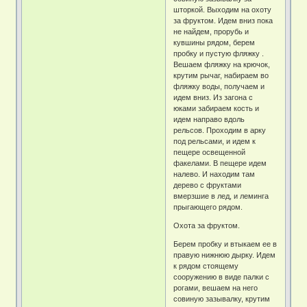
шторкой. Выходим на охоту
за фруктом. Идем вниз пока
не найдем, прорубь и
кувшины рядом, берем
пробку и пустую фляжку .
Вешаем фляжку на крючок,
крутим рычаг, набираем во
фляжку воды, получаем и
идем вниз. Из загона с
юками забираем кость и
идем направо вдоль
рельсов. Проходим в арку
под рельсами, и идем к
пещере освещенной
факелами. В пещере идем
налево. И находим там
дерево с фруктами
вмерзшие в лед, и леминга
прыгающего рядом.
Охота за фруктом.
Берем пробку и втыкаем ее в
правую нижнюю дырку. Идем
к рядом стоящему
сооружению в виде палки с
рогами, вешаем на него
совиную зазывалку, крутим