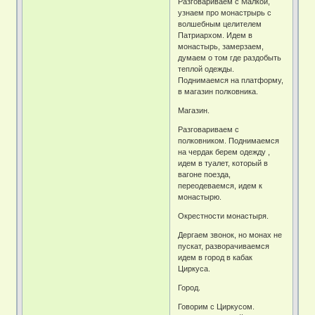
Разговариваем с Малкой,
узнаем про монастрырь с
волшебным целителем
Патриархом. Идем в
монастырь, замерзаем,
думаем о том где раздобыть
теплой одежды.
Поднимаемся на платформу,
в магазин полковника.
Магазин.
Разговариваем с
полковником. Поднимаемся
на чердак берем одежду ,
идем в туалет, который в
вагоне поезда,
переодеваемся, идем к
монастырю.
Окрестности монастыря.
Дергаем звонок, но монах не
пускат, разворачиваемся
идем в город в кабак
Циркуса.
Город.
Говорим с Циркусом.