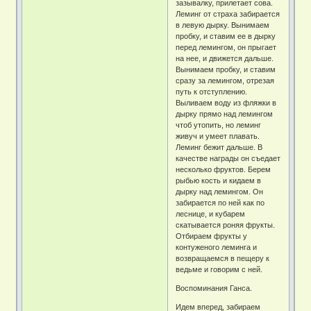
зазывалку, прилетает сова.
Леминг от страха забирается
в левую дырку. Вынимаем
пробку, и ставим ее в дырку
перед лемингом, он прыгает
на нее, и движется дальше.
Вынимаем пробку, и ставим
сразу за лемингом, отрезая
путь к отступлению.
Выливаем воду из фляжки в
дырку прямо над лемингом
чтоб утопить, но леминг
живуч и умеет плавать.
Леминг бежит дальше. В
качестве награды он съедает
несколько фруктов. Берем
рыбью кость и кидаем в
дырку над лемингом. Он
забирается по ней как по
леснице, и кубарем
скатывается роняя фрукты.
Отбираем фрукты у
контуженого леминга и
возвращаемся в пещеру к
ведьме и говорим с ней.
Воспоминания Ганса.
Идем вперед, забираем