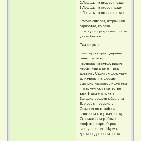
2 Лошадь - в правое гнездо
3 Лошадь - в левое гнездо
4 Лошадь - в правое гнездо
Крутим еще раз, аттракцион
заработал, но пока
созерцали прекрасное, поезд
уехал без нас.
Платформа.
Подходим к краю, дергаем
рычаг, рельсы
переворачиваются, видим
необычный агрегат типа
дрезины. Садимся, доезжаем
до начала платформы,
смотрим на колесо и думаем
что нужен юки в качестве
тяги. Идем его искать.
Заходим во двор к братьям
Бурговым, говорим с
Оскаром по телефону,
выяснеем кто угнал поезд.
Скармливаем рыбные
конфеты зверю, берем
газету со стола. Идем к
дрезине. Догоняем поезд.