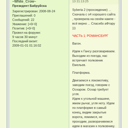
~White_Crow~
13 21:13:25
Президент Бабруйска
Syberia 2 (прохождение) ...
Зарегистрирован
: 2008-08-24
Скачала с о4 хорошего сайта
Приглашений:
0
, проверила на своём кампе -
Сообщений:
22
всё верно ... Спасибо аФтару
Уважение:
[+0/-0]
)))
Позитив:
[+0/-0]
Провел на форуме:
ЧАСТЬ 1: РОМАНСБУРГ
9 часов 30 минут
Последний визит:
Вагон.
2009-01-01 01:16:02
Идем к Гансу разговариваем.
Выходим из поезда, нас
встречает полковник
Емельев.
Платформа.
Двигаемся к локомотиву,
заводим поезд, говорим с
Оскаром. Оскар требует
угля.
Идем к угольной машине,
жмем рычаг, угля нету. Идем
по платформе в самый
конец, видим закрытые
ворота, ломимся, не
проходим, разворачивемся
идем в магазин к полковнику.