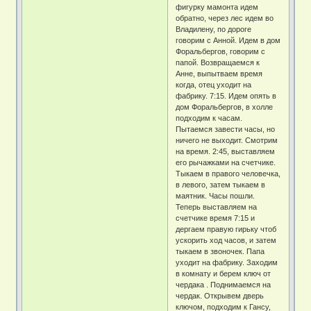
фигурку мамонта идем
обратно, через лес идем во
Владилену, по дороге
говорим с Анной. Идем в дом
Форальбергов, говорим с
папой. Возвращаемся к
Анне, выпытваем время
когда, отец уходит на
фабрику. 7:15. Идем опять в
дом Форальбергов, в холле
подходим к часам.
Пытаемся завести часы, но
ничего не выходит. Смотрим
на время. 2:45, выставляем
его рычажками на счетчике.
Тыкаем в правого человечка,
в левого, затем тыкаем в
маятник. Часы пошли.
Теперь выставляем на
счетчике время 7:15 и
дергаем правую гирьку чтоб
ускорить ход часов, и затем
тыкаем в звоночек. Папа
уходит на фабрику. Заходим
в комнату и берем ключ от
чердака . Поднимаемся на
чердак. Открывем дверь
ключом, подходим к Гансу,