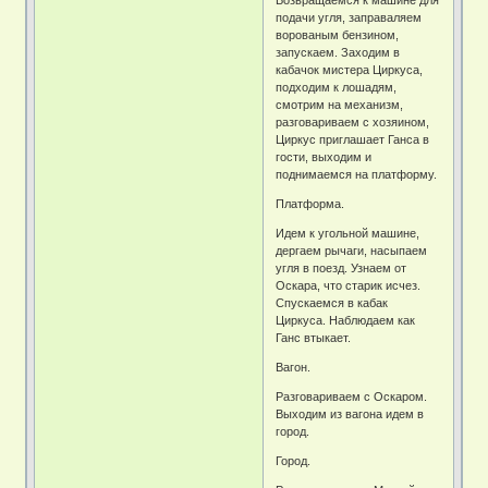
подачи угля, заправаляем
ворованым бензином,
запускаем. Заходим в
кабачок мистера Циркуса,
подходим к лошадям,
смотрим на механизм,
разговариваем с хозяином,
Циркус приглашает Ганса в
гости, выходим и
поднимаемся на платформу.
Платформа.
Идем к угольной машине,
дергаем рычаги, насыпаем
угля в поезд. Узнаем от
Оскара, что старик исчез.
Cпускаемся в кабак
Циркуса. Наблюдаем как
Ганс втыкает.
Вагон.
Разговариваем с Оскаром.
Выходим из вагона идем в
город.
Город.