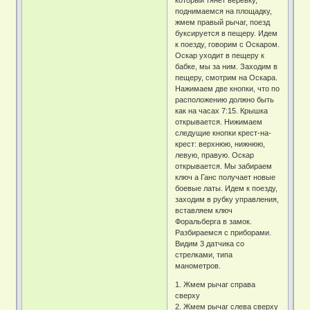
поднимаемся на площадку,
жмем правый рычаг, поезд
буксируется в пещеру. Идем
к поезду, говорим с Оскаром.
Оскар уходит в пещеру к
бабке, мы за ним. Заходим в
пещеру, смотрим на Оскара.
Нажимаем две кнопки, что по
расположению должно быть
как на часах 7:15. Крышка
открывается. Нижимаем
следущие кнопки крест-на-
крест: верхнюю, нижнюю,
левую, правую. Оскар
открывается. Мы забираем
ключ а Ганс получает новые
боевые латы. Идем к поезду,
заходим в рубку управления,
вставляем ключ
Форальберга в замок.
Разбираемся с приборами.
Видим 3 датчика со
стрелками, типа
манометров.
1. Жмем рычаг справа
сверху
2. Жмем рычаг слева сверху