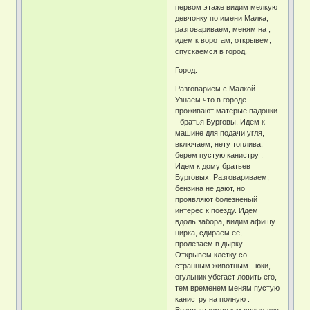
первом этаже видим мелкую
девчонку по имени Малка,
разговариваем, меням на ,
идем к воротам, открывем,
спускаемся в город.
Город.
Разговарием с Малкой.
Узнаем что в городе
проживают матерые падонки
- братья Бурговы. Идем к
машине для подачи угля,
включаем, нету топлива,
берем пустую канистру .
Идем к дому братьев
Бурговых. Разговариваем,
бензина не дают, но
проявляют болезненый
интерес к поезду. Идем
вдоль забора, видим афишу
цирка, сдираем ее,
пролезаем в дырку.
Открывем клетку со
странным животным - юки,
огульник убегает ловить его,
тем временем меням пустую
канистру на полную .
Возвращаемся к машине для