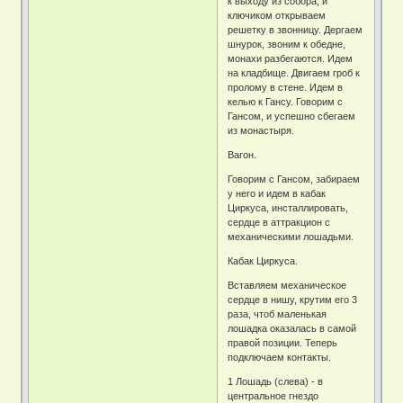
к выходу из собора, и
ключиком открываем
решетку в звонницу. Дергаем
шнурок, звоним к обедне,
монахи разбегаются. Идем
на кладбище. Двигаем гроб к
пролому в стене. Идем в
келью к Гансу. Говорим с
Гансом, и успешно сбегаем
из монастыря.
Вагон.
Говорим с Гансом, забираем
у него и идем в кабак
Циркуса, инсталлировать,
сердце в аттракцион с
механическими лошадьми.
Кабак Циркуса.
Вставляем механическое
сердце в нишу, крутим его 3
раза, чтоб маленькая
лошадка оказалась в самой
правой позиции. Теперь
подключаем контакты.
1 Лошадь (слева) - в
центральное гнездо