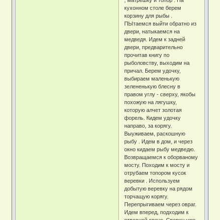
кухонном столе берем
корзину для рыбы .
ПЫтаемся выйти обратно из
двери, натыкаемся на
медведя. Идем к задней
двери, предварительно
прочитав книгу по
рыболовству, выходим на
причал. Берем удочку,
выбираем маленькую
зелененькую блесну в
правом углу - сверху, якобы
похожую на лягушку,
которую алчет золотая
форель. Кидем удочку
направо, за корягу.
Выуживаем, раскошную
рыбу . Идем в дом, и через
окно кидаем рыбу медведю.
Возвращаемся к оборваному
мосту. Походим к мосту и
отрубаем топором кусок
веревки . Используем
добытую веревку на рядом
торчащую корягу.
Перепрыгиваем через овраг.
Идем вперед, подходим к
отвесной стене. Сверху уже