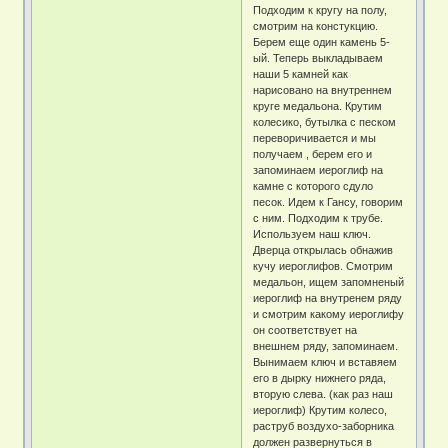
Подходим к кругу на полу,
смотрим на констукцию.
Берем еще один камень 5-
ый. Теперь выкладываем
наши 5 камней как
нарисовано на внутреннем
круге медальона. Крутим
колесико, бутылка с песком
переворичивается и мы
получаем , берем его и
запоминаем иероглиф на
камне с которого сдуло
песок. Идем к Гансу, говорим
с ним. Подходим к трубе.
Используем наш ключ.
Дверца открылась обнажив
кучу иероглифов. Смотрим
медальон, ищем запомненый
иероглиф на внутренем ряду
и смотрим какому иероглифу
он соответствует на
внешнем ряду, запоминаем.
Вынимаем ключ и вставяем
его в дырку нижнего ряда,
вторую слева. (как раз наш
иероглиф) Крутим колесо,
раструб воздухо-заборника
должен развернуться в