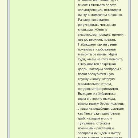
высоты птичьего полета,
насмотревшись вставляем
линзу с мамонтом в окошко.
Размер окна мажно
регулировать четырьмя
кнопками. Жмем в
следующем порядке, нижняя,
левая, верхняя, правая.
Наблюдаем как на стене
появилось изображение
мамонта от линзы. Идем
туда, жмем на глаз момонта.
Открывается секретная
дверь. Заходим забираем с
полки воскурительную
кружку и книгу которую
внимательно читаем,
неоднократно пригодится.
Выходим из библиотеки,
идем в сторону выхода,
видим телегу берем ножницы
, идем на кладбище, смотрим
как Гансу уже приготовили
гроб, находим могилу
Тукъянова, стрижем
ножницами растения и
забираем их, идем к лифту
около выхода, к машинке по