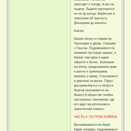
приходят к гнезду. А мы на
льдину. Льдина трескается,
но не до конца, берем рог и
помогаем ей треснуть.
Доплывем до ковчега.
Ковчег.
Берем бочку и ставим ее.
Проходим в дверь. Говорим
с Гансом. Поднимаемся по
ближней лестнице наверх, и
берем там крюк и идем
обратно к бочке. Залезаем
на бочку, приделываем крюк
к мачте и привязывем
веревку к крюку. Спускаемся
и дергаем за рычаг. Парус
распрямляется от ветра и
Бургов оказывается на
берегу в обществе злобно
настроеных пингвинов, где
его ждет мучительная и
трагическая смерть.
ЧАСТЬ 4: ОСТРОВ SYBERIA
Высаживаемся на берег.
Идем направо, поднимаемся