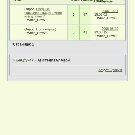
сообщение
Опрос:
Вредные
2008-10-11
привычки - нафиг нужно
0
37
15:05:02
или дружно ?
~White_Crow~
~White_Crow~
2008-08-29
Опрос:
Про смерть )
0
41
23:38:15
~White_Crow~
~White_Crow~
Страница:
1
»
Бабруйск
»
АПстену гАлАвой
создать форум