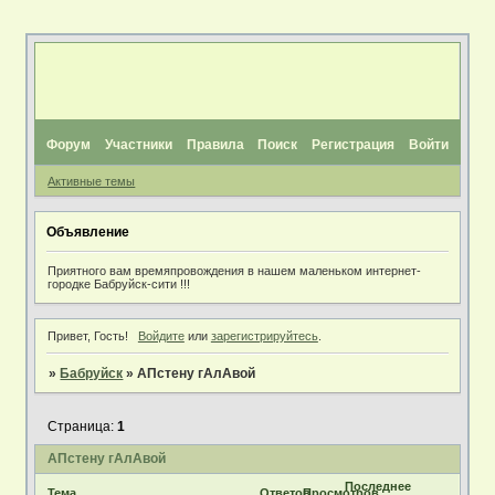
Форум
Участники
Правила
Поиск
Регистрация
Войти
Активные темы
Объявление
Приятного вам времяпровождения в нашем маленьком интернет-
городке Бабруйск-сити !!!
Привет, Гость!
Войдите
или
зарегистрируйтесь
.
»
Бабруйск
»
АПстену гАлАвой
Страница:
1
АПстену гАлАвой
Последнее
Тема
Ответов
Просмотров