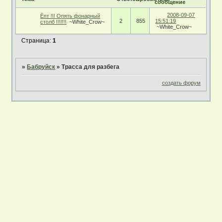
сообщение
2008-09-07
Ёпт !!! Опять фонарный
2
855
15:51:19
столб !!!!!!!
~White_Crow~
~White_Crow~
Страница:
1
»
Бабруйск
»
Трасса для разбега
создать форум