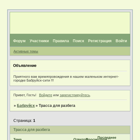
Форум
Участники
Правила
Поиск
Регистрация
Войти
Активные темы
Объявление
Приятного вам времяпровождения в нашем маленьком интернет-
городке Бабруйск-сити !!!
Привет, Гость!
Войдите
или
зарегистрируйтесь
.
»
Бабруйск
»
Трасса для разбега
Страница:
1
Трасса для разбега
Последнее
Тема
Ответов
Просмотров