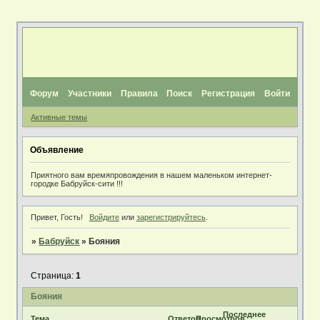
Форум
Участники
Правила
Поиск
Регистрация
Войти
Активные темы
Объявление
Приятного вам времяпровождения в нашем маленьком интернет-
городке Бабруйск-сити !!!
Привет, Гость!
Войдите
или
зарегистрируйтесь
.
»
Бабруйск
»
Бояния
Страница:
1
Бояния
Последнее
Тема
Ответов
Просмотров