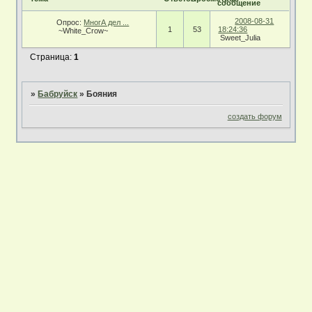
сообщение
2008-08-31
Опрос:
МногА дел ...
1
53
18:24:36
~White_Crow~
Sweet_Julia
Страница:
1
»
Бабруйск
»
Бояния
создать форум