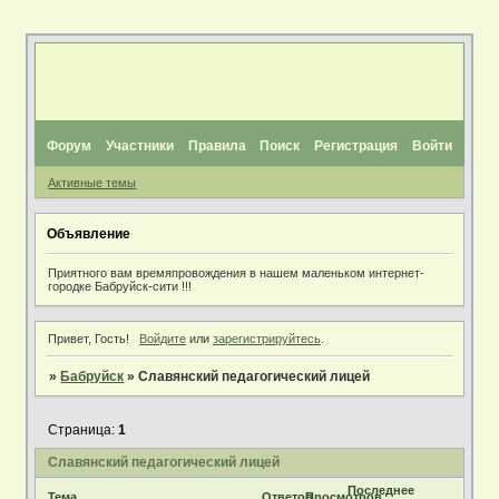
Форум
Участники
Правила
Поиск
Регистрация
Войти
Активные темы
Объявление
Приятного вам времяпровождения в нашем маленьком интернет-
городке Бабруйск-сити !!!
Привет, Гость!
Войдите
или
зарегистрируйтесь
.
»
Бабруйск
»
Славянский педагогический лицей
Страница:
1
Славянский педагогический лицей
Последнее
Тема
Ответов
Просмотров