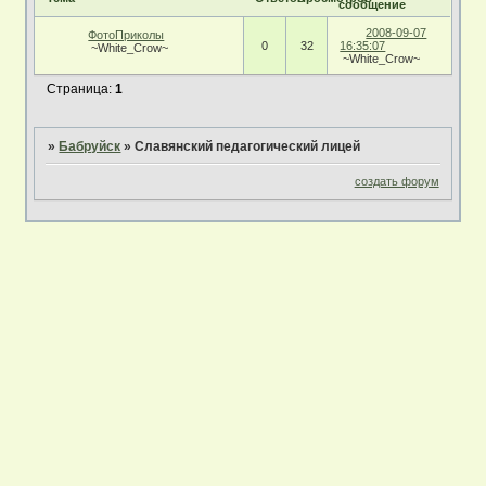
сообщение
2008-09-07
ФотоПриколы
0
32
16:35:07
~White_Crow~
~White_Crow~
Страница:
1
»
Бабруйск
»
Славянский педагогический лицей
создать форум