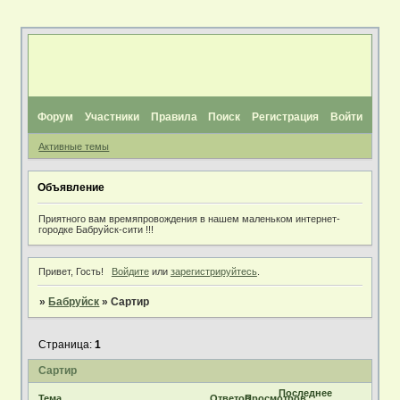
Форум
Участники
Правила
Поиск
Регистрация
Войти
Активные темы
Объявление
Приятного вам времяпровождения в нашем маленьком интернет-
городке Бабруйск-сити !!!
Привет, Гость!
Войдите
или
зарегистрируйтесь
.
»
Бабруйск
»
Сартир
Страница:
1
Сартир
Последнее
Тема
Ответов
Просмотров